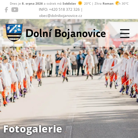
Dnes je
8. srpna 2026
a svátek má
Soběslav
20°C | Zítra
Roman
30°C
INFO: +420 518 372 326 |
obec@dolnibojanovice.cz
Dolní Bojanovice
Fotogalerie