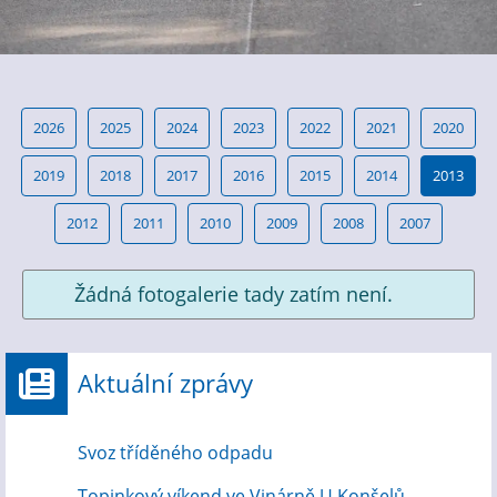
2026
2025
2024
2023
2022
2021
2020
2019
2018
2017
2016
2015
2014
2013
2012
2011
2010
2009
2008
2007
Žádná fotogalerie tady zatím není.
Aktuální zprávy
Svoz tříděného odpadu
Topinkový víkend ve Vinárně U Konšelů