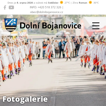
Dnes je
8. srpna 2026
a svátek má
Soběslav
27°C | Zítra
Roman
30°C
INFO: +420 518 372 326 |
obec@dolnibojanovice.cz
Dolní Bojanovice
Fotogalerie