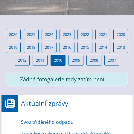
2026
2025
2024
2023
2022
2021
2020
2019
2018
2017
2016
2015
2014
2013
2012
2011
2010
2009
2008
2007
Žádná fotogalerie tady zatím není.
Aktuální zprávy
Svoz tříděného odpadu
Topinkový víkend ve Vinárně U Konšelů