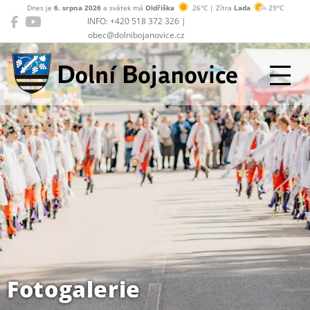
Dnes je
6. srpna 2026
a svátek má
Oldřiška
26°C | Zítra
Lada
29°C
INFO: +420 518 372 326 |
obec@dolnibojanovice.cz
Dolní Bojanovice
Fotogalerie