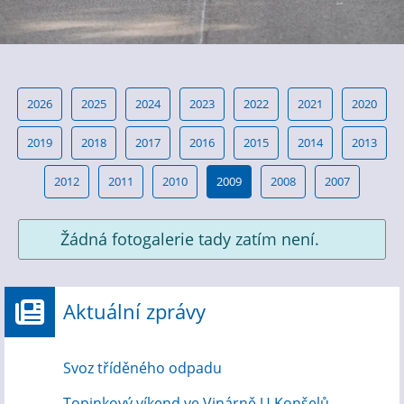
2026
2025
2024
2023
2022
2021
2020
2019
2018
2017
2016
2015
2014
2013
2012
2011
2010
2009
2008
2007
Žádná fotogalerie tady zatím není.
Aktuální zprávy
Svoz tříděného odpadu
Topinkový víkend ve Vinárně U Konšelů