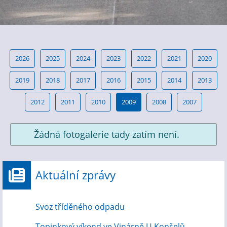
2026
2025
2024
2023
2022
2021
2020
2019
2018
2017
2016
2015
2014
2013
2012
2011
2010
2009
2008
2007
Žádná fotogalerie tady zatím není.
Aktuální zprávy
Svoz tříděného odpadu
Topinkový víkend ve Vinárně U Konšelů