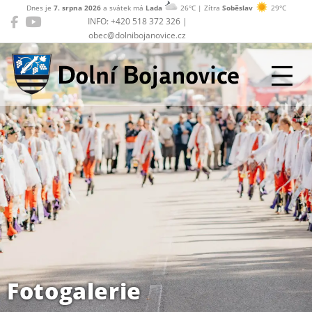
Dnes je
7. srpna 2026
a svátek má
Lada
26°C | Zítra
Soběslav
29°C
INFO: +420 518 372 326 |
obec@dolnibojanovice.cz
Dolní Bojanovice
Fotogalerie