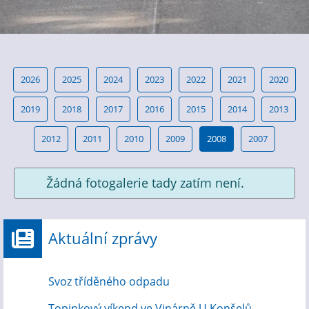
2026
2025
2024
2023
2022
2021
2020
2019
2018
2017
2016
2015
2014
2013
2012
2011
2010
2009
2008
2007
Žádná fotogalerie tady zatím není.
Aktuální zprávy
Svoz tříděného odpadu
Topinkový víkend ve Vinárně U Konšelů