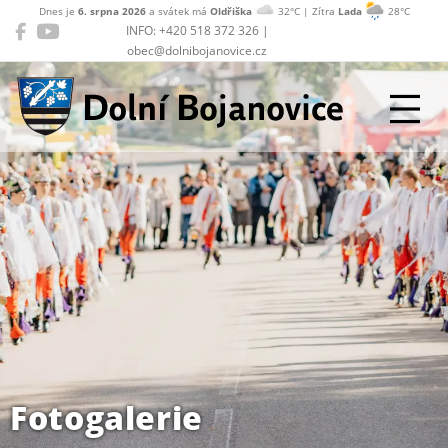
Dnes je
6. srpna 2026
a svátek má
Oldřiška
32°C | Zítra
Lada
28°C
INFO: +420 518 372 326 |
obec@dolnibojanovice.cz
Dolní Bojanovice
Fotogalerie