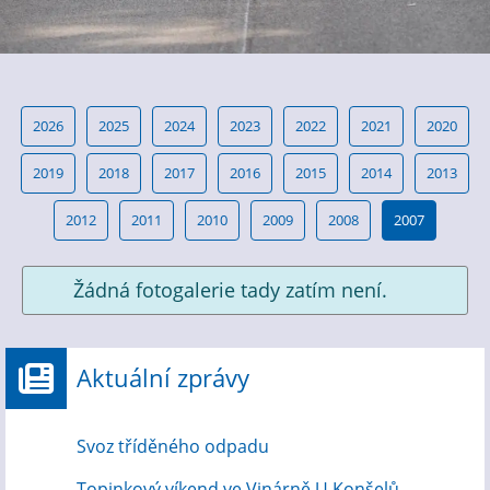
2026
2025
2024
2023
2022
2021
2020
2019
2018
2017
2016
2015
2014
2013
2012
2011
2010
2009
2008
2007
Žádná fotogalerie tady zatím není.
Aktuální zprávy
Svoz tříděného odpadu
Topinkový víkend ve Vinárně U Konšelů