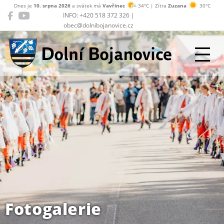
Dnes je
10. srpna 2026
a svátek má
Vavřinec
34°C | Zítra
Zuzana
30°C
INFO: +420 518 372 326 |
obec@dolnibojanovice.cz
Dolní Bojanovice
Fotogalerie