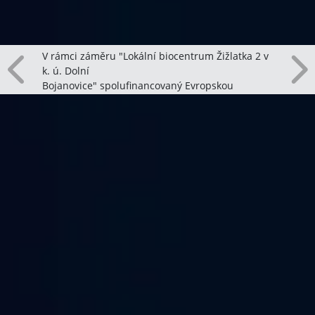
V rámci záměru "Lokální biocentrum Žižlatka 2 v
k. ú. Dolní
Bojanovice" spolufinancovaný Evropskou
unií máme úspěšně za sebou první rok následné
péče o dřeviny, které jsme na podzim 2024
nechali vysadit. V průběhu roku jsme dřeviny
patřičně zalévali, kontrolovali ochrany proti zvěři
a také jsme celou nově zatravněnou plochu v
průběhu roku 1x posekali.