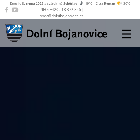
Dnes je
8. srpna 2026
a svátek má
Soběslav
19°C | Zítra
Roman
30°C
INFO: +420 518 372 326 |
obec@dolnibojanovice.cz
Dolní Bojanovice
Oficiální stránky 